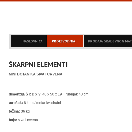
NASLOVNICA
PROIZVODNJA
PRODAJA GRAĐEVNOG MAT
ŠKARPNI ELEMENTI
MINI BOTANIKA SIVA I CRVENA
dimenzija Š x D x V:
40 x 50 x 19 + rubnjak 40 cm
utrošak:
6 kom / metar kvadratni
težina:
36 kg
boja:
siva i crvena