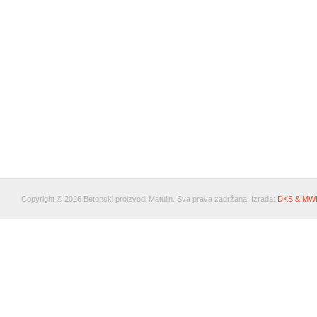
Copyright © 2026 Betonski proizvodi Matulin. Sva prava zadržana. Izrada:
DKS & MW