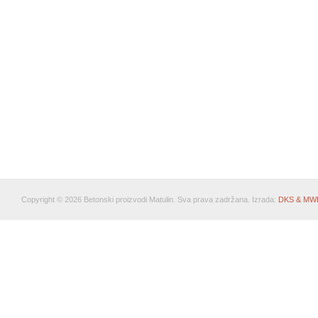
Copyright © 2026 Betonski proizvodi Matulin. Sva prava zadržana. Izrada:
DKS & MW