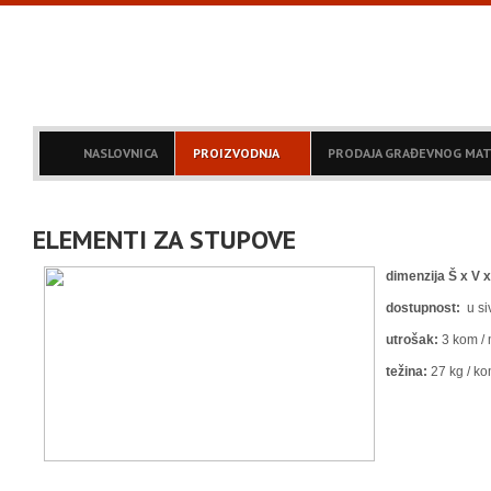
NASLOVNICA
PROIZVODNJA
PRODAJA GRAĐEVNOG MAT
ELEMENTI ZA STUPOVE
dimenzija Š x V x
dostupnost:
u siv
utrošak:
3 kom / 
težina:
27 kg / k